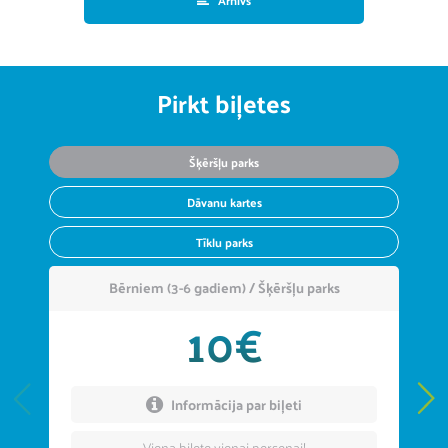
Arhīvs
Pirkt biļetes
Šķēršļu parks
Dāvanu kartes
Tīklu parks
Bērniem (3-6 gadiem) / Šķēršļu parks
10€
Informācija par biļeti
Viena biļete vienai personai!