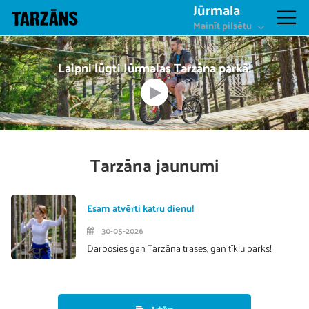
Jūrmala
Mainīt pilsētu
Laipni lūgti Jūrmalas Tarzāna parkā!
Tarzāna jaunumi
Esam atvērti katru dienu!
30-05-2026
Darbosies gan Tarzāna trases, gan tīklu parks!