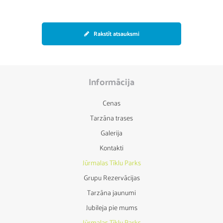
Rakstīt atsauksmi
Informācija
Cenas
Tarzāna trases
Galerija
Kontakti
Jūrmalas Tīklu Parks
Grupu Rezervācijas
Tarzāna jaunumi
Jubileja pie mums
Jūrmalas Tīklu Parks