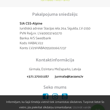
Pakalpojuma sniedzējs:
SIA CSS-Alpine
Juridiskā adrese: Stacijas iela 26a, Sigulda, LV-2150
PVN Reģ.nr. LV40003740270
Banka: A/S Swedbank
Kods: HABALV22
Konts: LV29HABA0551011667237
Kontaktinformācija
Jūrmala, Dzintaru Mežaparks, Latvija
+371 27001187
jurmala@tarzans.lv
Seko mums
Informējam, ka šajā tīmekļa vietnē tiek izmantotas sīkdatnes. Turpinot lietot šo
vietni, jūs piekrītat sīkdatņu izmantošanai.
Uzzināt vairāk