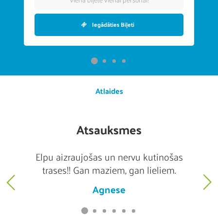
Iegādāties Biļeti
Atlaides
Atsauksmes
n
Elpu aizraujošas un nervu kutinošas
G
et
trases!! Gan maziem, gan lieliem.
Agnese